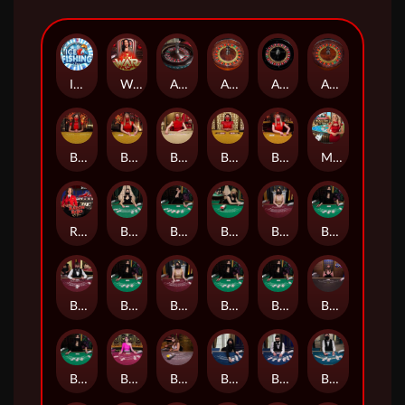
Ice Fishing
WAR
American_Roulette
Auto_Roulette
Auto_Roulette_La_Partage
Auto_Roulette_VIP
Baccarat_A
Baccarat_B
Baccarat_C
Baccarat_Control_Squeeze
Baccarat_Squeeze
MONOPOLY Roll'em
Red Baron RNG
Blackjack_B
Blackjack_C
Blackjack_D
Blackjack_Diamond_VIP
Blackjack_E
Blackjack_Fortune_VIP
Blackjack_G
Blackjack_Grand_VIP
Blackjack_H
Blackjack_I
Blackjack_Infinite
Blackjack_J
Blackjack_Party
Blackjack_Platinum_VIP
Blackjack_Silver_1
Blackjack_Silver_2
Blackjack_Silver_3