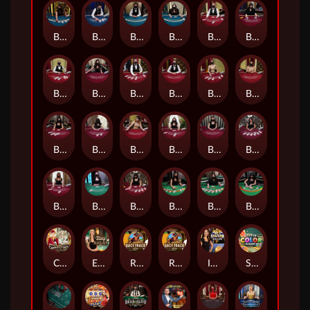
Blackjack_Silver_4
Blackjack_Silver_5
Blackjack_Silver_6
Blackjack_Silver_7
Blackjack_VIP_A
Blackjack_VIP_Alpha
Blackjack_VIP_B
Blackjack_VIP_Beta
Blackjack_VIP_C
Blackjack_VIP_D
Blackjack_VIP_E
Blackjack_VIP_G
Blackjack_VIP_Gamma
Blackjack_VIP_H
Blackjack_VIP_I
Blackjack_VIP_L
Blackjack_VIP_M
Blackjack_VIP_N
Blackjack_VIP_Q
Blackjack_VIP_x
Blackjack_VIP_Z
Blackjack_White_A
Blackjack_White_B
Blackjack_White_C
Cash or Crash
Easy Blackjack
Race Track
Race Track First Person
Infinite Bet Stacker Blackjack
Super Color Game