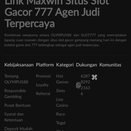
Link Maxwin Situs Slot
Gacor 777 Agen Judi
Terpercaya
Kombinasi sempurna antara OLYMPUS88 dan SLOT777 yang menciptakan
lapang cuan maxwin dengan situs slot gacor gampang menang hari ini dengan
koleksi game slot 777 terlengkap sebagai agen judi terpercaya.
Kebijaksanaan
Platform
Kategori
Dukungan
Komunitas
Tentang
Promosi
Hot
6287
OLYMPUS88
Games
8292
Loyalty
2163
Responsible
Slots
Referral
6
Gambling
Live
Pusat Bantuan
Casino
Syarat dan
Race
Ketentuan
Togel
Deposit Mudah