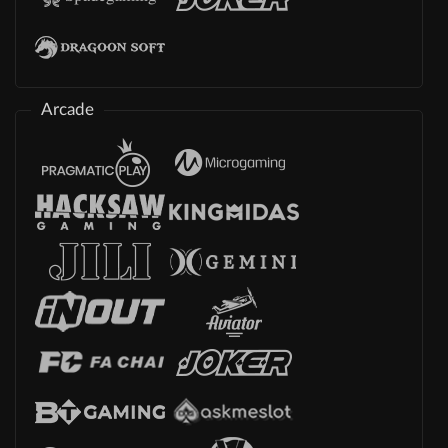
Arcade