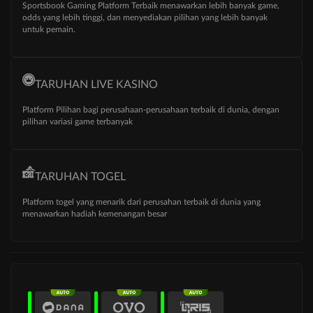
Sportsbook Gaming Platform Terbaik menawarkan lebih banyak game,
odds yang lebih tinggi, dan menyediakan pilihan yang lebih banyak
untuk pemain.
TARUHAN LIVE KASINO
Platform Pilihan bagi perusahaan-perusahaan terbaik di dunia, dengan
pilihan variasi game terbanyak
TARUHAN TOGEL
Platform togel yang menarik dari perusahan terbaik di dunia yang
menawarkan hadiah kemenangan besar