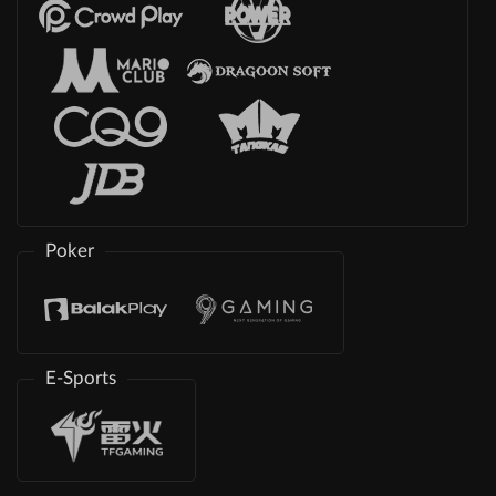
Poker
E-Sports