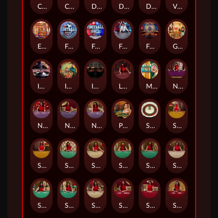
Craps
Crazy Coin Flip
Dead or Alive: Saloon
Deal or No Deal
Dragon_Tiger
VIP Always 6 Blackjack 1
Extra Chilli Epic Spin
Football Studio
Football Studio Dice
Football_Studio
Fortune_Wheel
Gonzo's Treasure Map
Immersive_Roulette
Imperial Quest
Instant_Roulette
Lightning_Baccarat
Mega Ball
No_Comm_Baccarat
No_Comm_Speed_Baccarat_A
No_Comm_Speed_Baccarat_B
No_Comm_Speed_Baccarat_C
Prosperity Tree Baccarat
Speed_Auto_Roulette
Speed_Baccarat_A
Speed_Baccarat_B
Speed_Baccarat_C
Speed_Baccarat_D
Speed_Baccarat_E
Speed_Baccarat_F
Speed_Baccarat_G
Speed_Baccarat_H
Speed_Baccarat_I
Speed_Baccarat_J
Speed_Baccarat_k
Speed_Baccarat_L
Speed_Baccarat_N