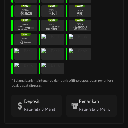
* Selama bank maintenance dan bank offline deposit dan penarikan
tidak dapat diproses
Deposit
Penarikan
Rata-rata 3 Menit
Rata-rata 5 Menit