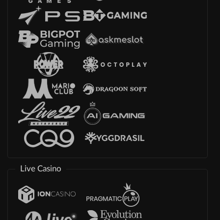
Live Casino