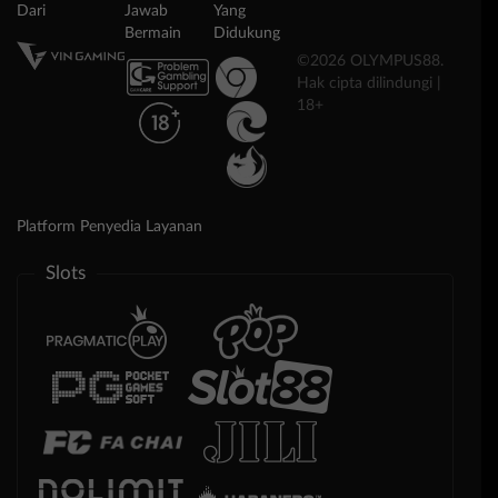
Dari
Jawab
Yang
Bermain
Didukung
©2026 OLYMPUS88.
Hak cipta dilindungi |
18+
Platform Penyedia Layanan
Slots