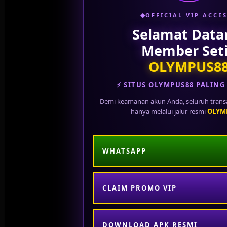
◆
OFFICIAL VIP ACCE
Selamat Data
Member Set
OLYMPUS8
⚡ SITUS OLYMPUS88 PALING
Demi keamanan akun Anda, seluruh trans
Crash Game
hanya melalui jalur resmi
OLYM
WHATSAPP
CLAIM PROMO VIP
DOWNLOAD APK RESMI