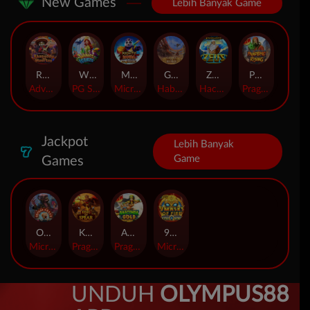
New Games
Lebih Banyak Game
Rhapsody of Muertos
Wings of Iguazu
Mighty Panda
Glory Of Rome
Ze Zeus
Pandemic Rising
AdvantPlay
PG Soft
MicroGaming
Habanero
Hacksaw
Pragmatic Play
Jackpot
Lebih Banyak
Game
Games
Orphan Organ
King Of Spears
Anaconda Gold
9 Masks of Fire™ HyperSpins™
MicroGaming
Pragmatic Play
Pragmatic Play
MicroGaming
UNDUH
OLYMPUS88