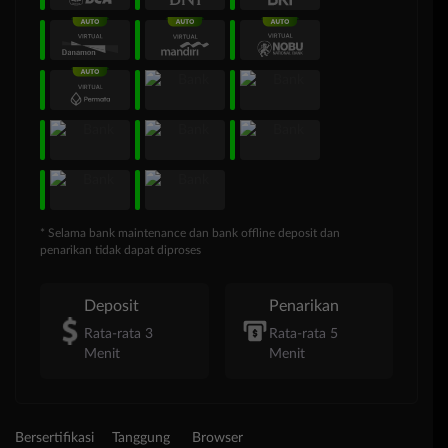
* Selama bank maintenance dan bank offline deposit dan
penarikan tidak dapat diproses
Deposit
Penarikan
Rata-rata 3
Rata-rata 5
Menit
Menit
Bersertifikasi
Tanggung
Browser