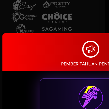
Race
Togel
PEMBERITAHUAN PENT
Olahraga