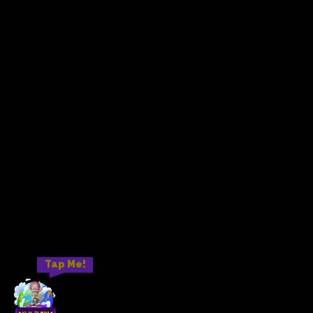
Tap Me!