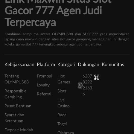
Gacor 777 Agen Judi
Terpercaya
Kombinasi sempurna antara OLYMPUS88 dan SLOT777 yang menciptakan
lapang cuan maxwin dengan situs slot gacor gampang menang hari ini dengan
koleksi game slot 777 terlengkap sebagai agen judi terpercaya.
Kebijaksanaan
Platform
Kategori
Dukungan
Komunitas
Tentang
Promosi
Hot
6287
OLYMPUS88
Games
8292
Loyalty
2163
Responsible
Slots
Referral
6
Gambling
Live
Pusat Bantuan
Casino
Syarat dan
Race
Ketentuan
Togel
Deposit Mudah
Olahraga