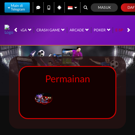
Main di
MASUK
DAF
Telegram
OLAHRAGA
CRASH GAME
ARCADE
POKER
E-SPORTS
Permainan
i