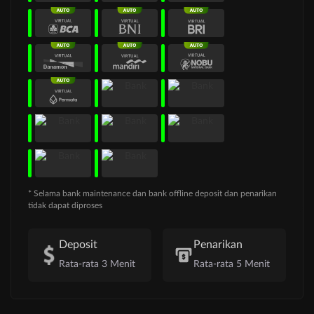
* Selama bank maintenance dan bank offline deposit dan penarikan
tidak dapat diproses
Deposit
Penarikan
Rata-rata 3 Menit
Rata-rata 5 Menit