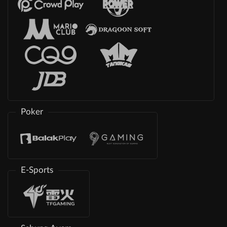
Poker
E-Sports